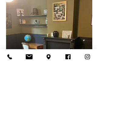
CONTACT
info@fajalobi.be
+32 9 223 55 33
Meta doen we niet meer, volg ons
voor updates op Bluesky