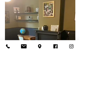
CONTACT
info@fajalobi.be
+32 9 223 55 33
Meta doen we niet meer, volg ons
voor updates op Bluesky