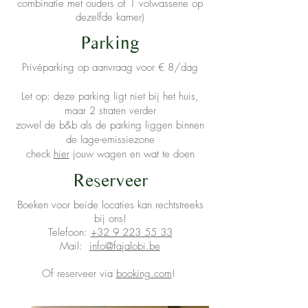
combinatie met ouders of 1 volwassene op
dezelfde kamer)
Parking
Privéparking op aanvraag voor € 8/dag
Let op: deze parking ligt niet bij het huis,
maar 2 straten verder
zowel de b&b als de parking liggen binnen
de lage-emissiezone
check
hier
jouw wagen en wat te doen
Reserveer
Boeken voor beide locaties kan rechtstreeks
bij ons!
Telefoon:
+32 9 223 55 33
Mail:
info@fajalobi.be
Of reserveer via
booking.com
!